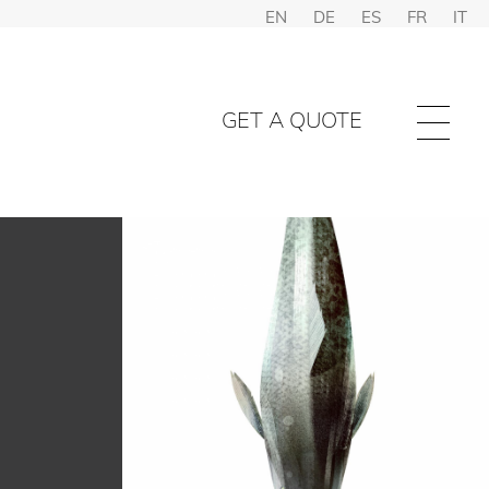
EN
DE
ES
FR
IT
GET A QUOTE