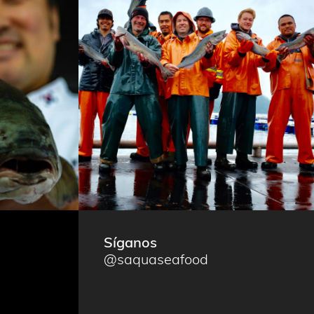
Síganos
@saquaseafood