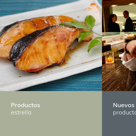
Productos
Nuevos
estrella
product