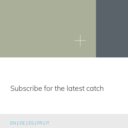
Subscribe for the latest catch
EN
|
DE
|
ES
|
FR
|
IT