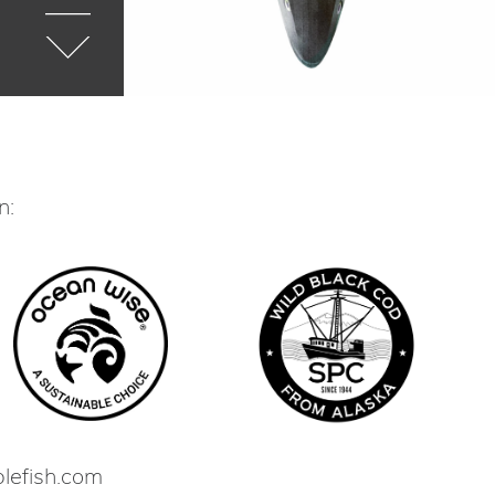
n:
lefish.com