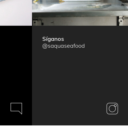
Síganos
@saquaseafood