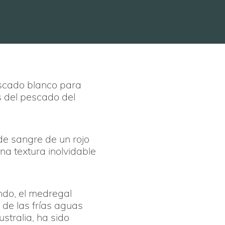
scado blanco para
s del pescado del
 de sangre de un rojo
na textura inolvidable
do, el medregal
 de las frías aguas
stralia, ha sido