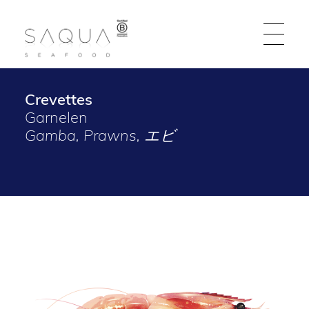
Crevettes
EN | DE | ES | FR | IT
Garnelen
Gamba, Prawns, エビ
Produits Phares
Nouveaux Produits
Qui sommes-nous
Find out where to buy our fish