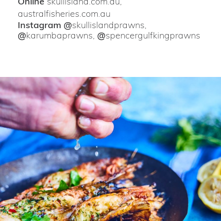
Online
skullisland.com.au
,
australfisheries.com.au
Instagram @
skullislandprawns
,
@
karumbaprawns
,
@
spencergulfkingprawns