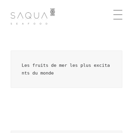
EN | DE | ES | FR | IT
Les fruits de mer les plus excita
Produits Phares
nts du monde
Nouveaux Produits
Qui sommes-nous
Find out where to buy our fish